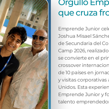
Orgullo Empr
que cruza fr
Emprende Junior celeb
Joshua Misael Sánche
de Secundaria del Co
Camp 2026, realizado
se convierte en el pr
crossover internacio
de 10 países en jorn
y visitas corporativ
Unidos. Esta experie
Emprende Junior y for
talento emprendedor