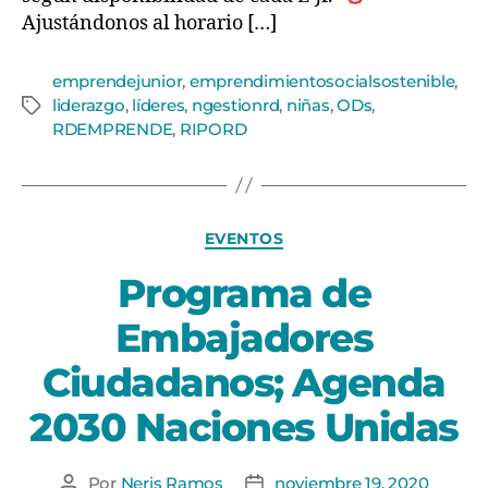
Ajustándonos al horario […]
emprendejunior
,
emprendimientosocialsostenible
,
liderazgo
,
líderes
,
ngestionrd
,
niñas
,
ODs
,
RDEMPRENDE
,
RIPORD
EVENTOS
Programa de
Embajadores
Ciudadanos; Agenda
2030 Naciones Unidas
Por
Neris Ramos
noviembre 19, 2020