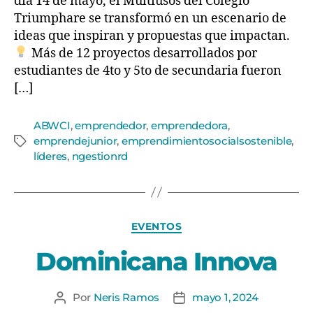
día 14 de mayo, el Multiusos del Colegio
Triumphare se transformó en un escenario de
ideas que inspiran y propuestas que impactan.
Más de 12 proyectos desarrollados por
estudiantes de 4to y 5to de secundaria fueron
[…]
ABWCI
,
emprendedor
,
emprendedora
,
emprendejunior
,
emprendimientosocialsostenible
,
líderes
,
ngestionrd
EVENTOS
Dominicana Innova
Por
Neris Ramos
mayo 1, 2024