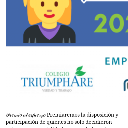
𝒫𝓇𝑒𝓂𝒾𝑜 𝒶𝓁 𝑒𝓈𝒻𝓊𝑒𝓇𝓏𝑜 Premiaremos la disposición y
participación de quienes no solo decidieron